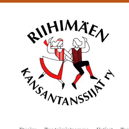
Siirry
sivun
sisältöön
Riihimäen Kansantanssijat ry