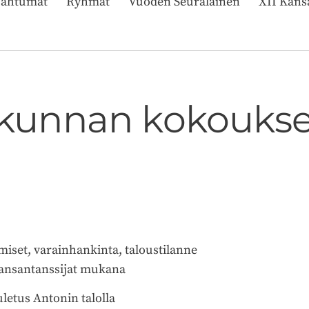
pahtumat
Ryhmät
Vuoden Seuralainen
XII Kans
tokunnan kokoukse
miset, varainhankinta, taloustilanne
Kansantanssijat mukana
uletus Antonin talolla