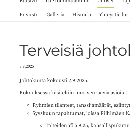
Etusivu
Tue toimintaamme
Uutiset
Ta
Puvusto
Galleria
Historia
Yhteystiedot
Terveisiä joh
3.9.2025
Johtokunta kokousti 2.9.2025.
Kokouksessa käsiteltiin mm. seuraavia asioita:
Ryhmien tilanteet, tanssijamäärät, esiinty
Syyskuun tapahtumat, joissa Riihimäen 
Taiteiden Yö 5.9.25, kansallispukutu