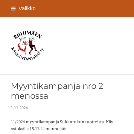
Siirry
Valikko
sivun
sisältöön
Riihimäen Kansantanssijat ry
Myyntikampanja nro 2
menossa
1.11.2024
11/2024 myyntikampanja Sukkutukun tuotteista. Käy
ostoksilla 15.11.24 mennessä: