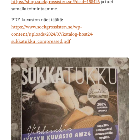
https://shop.sockgrossisten.se/?dsid=158426
ja tuet
samalla toimintaamme.
PDF-kuvaston näet täältä:
https://www.sockgrossisten.se/wp-
content/uploads/2024/07/katalog-host24-
sukkatukku_compressed.pdf