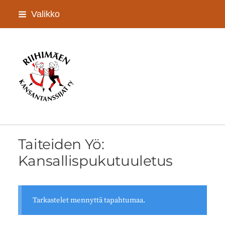
Siirry
Valikko
sivun
sisältöön
Riihimäen Kansantanssijat ry
Taiteiden Yö:
Kansallispukutuuletus
Tarkastelet mennyttä tapahtumaa.