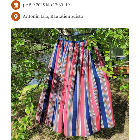
pe 5.9.2025
klo 17:30
–
19
Antonin talo, Rautatienpuisto