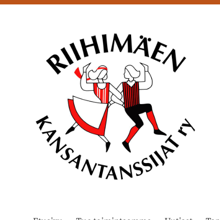
Siirry
sivun
sisältöön
Riihimäen Kansantanssijat ry