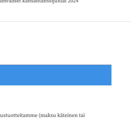
ainväliset kansantanssijuhlat 2024
natustuotteitamme (maksu käteinen tai