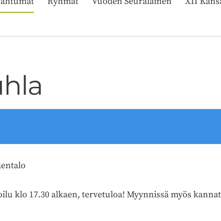
pahtumat
Ryhmät
Vuoden Seuralainen
XII Kans
uhla
äentalo
rjoilu klo 17.30 alkaen, tervetuloa! Myynnissä myös kan