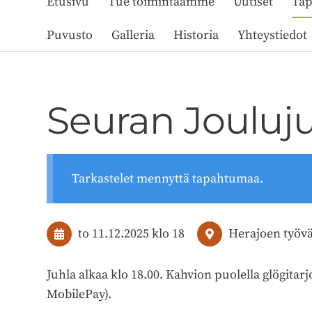
Etusivu
Tue toimintaamme
Uutiset
Ta
Puvusto
Galleria
Historia
Yhteystiedot
Seuran Jouluj
Tarkastelet mennyttä tapahtumaa.
to 11.12.2025
klo 18
Herajoen työv
Juhla alkaa klo 18.00. Kahvion puolella glögita
MobilePay).