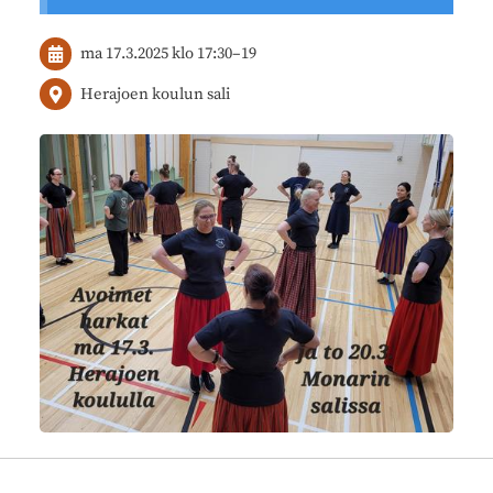
ma 17.3.2025
klo 17:30
–
19
Herajoen koulun sali