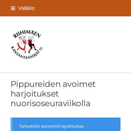
Siirry
Valikko
sivun
sisältöön
Riihimäen Kansantanssijat ry
Pippureiden avoimet
harjoitukset
nuorisoseuraviikolla
Tarkastelet mennyttä tapahtumaa.