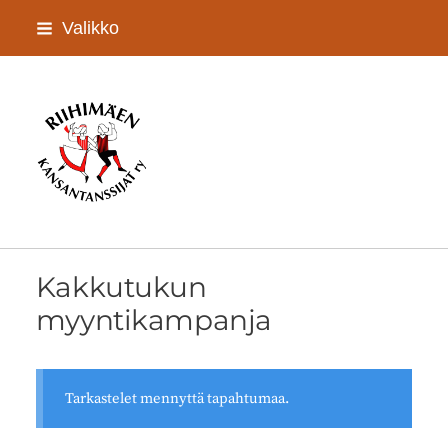
Siirry
Valikko
sivun
sisältöön
Riihimäen Kansantanssijat ry
Kakkutukun
myyntikampanja
Tarkastelet mennyttä tapahtumaa.