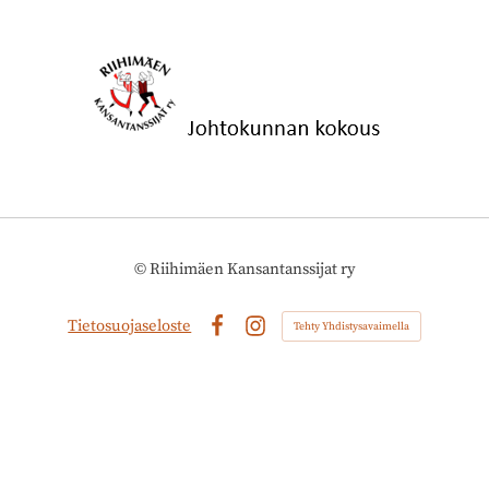
©
Riihimäen Kansantanssijat ry
Tietosuojaseloste
Tehty Yhdistysavaimella
Facebook
Instagram