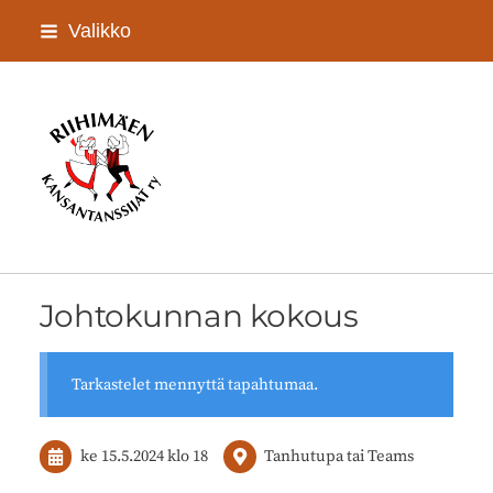
Siirry
Valikko
sivun
sisältöön
Riihimäen Kansantanssijat ry
Johtokunnan kokous
Tarkastelet mennyttä tapahtumaa.
ke 15.5.2024
klo 18
Tanhutupa tai Teams