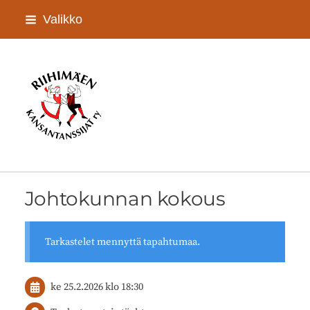
Siirry
Valikko
sivun
sisältöön
Riihimäen Kansantanssijat ry
Johtokunnan kokous
Tarkastelet mennyttä tapahtumaa.
ke 25.2.2026
klo 18:30