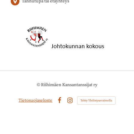
Tanhutupa tai etäyhteys
©
Riihimäen Kansantanssijat ry
Tietosuojaseloste
Tehty Yhdistysavaimella
Facebook
Instagram