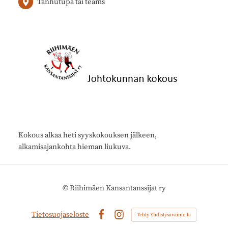
Tanhutupa tai teams
Kokous alkaa heti syyskokouksen jälkeen,
alkamisajankohta hieman liukuva.
©
Riihimäen Kansantanssijat ry
Tietosuojaseloste
Tehty Yhdistysavaimella
Facebook
Instagram