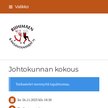
Siirry
Valikko
sivun
sisältöön
Riihimäen Kansantanssijat ry
Johtokunnan kokous
Tarkastelet mennyttä tapahtumaa.
ke 26.11.2025
klo 18:30