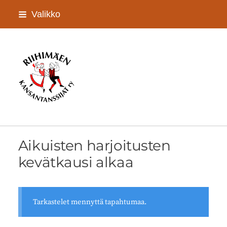
Siirry
Valikko
sivun
sisältöön
Riihimäen Kansantanssijat ry
Aikuisten harjoitusten
kevätkausi alkaa
Tarkastelet mennyttä tapahtumaa.