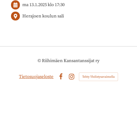
ma 13.1.2025
klo 17:30
Herajoen koulun sali
©
Riihimäen Kansantanssijat ry
Tietosuojaseloste
Tehty Yhdistysavaimella
Facebook
Instagram